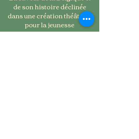
de son histoire déclinée
dans une création théâtrale
pour la jeunesse
DECOUVRIR LE CAMP
INSCRIPTION CAMP 2026
PHOTOS CAMP 2024
Mentions légales
Politique en matière de cookies
Politique de confidentialité
Conditions d'utilisation