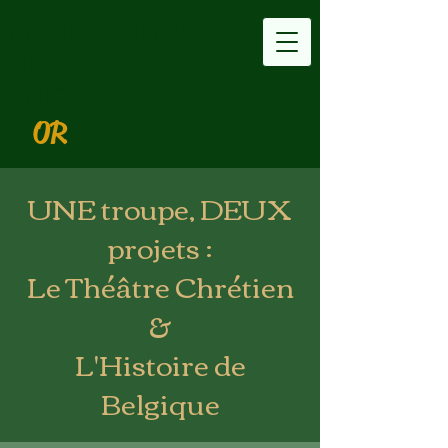
COMPAGNONS
DE LA
TOISON
OR
D'
UNE troupe, DEUX
projets :
Le Théâtre Chrétien
&
L'Histoire de
Belgique